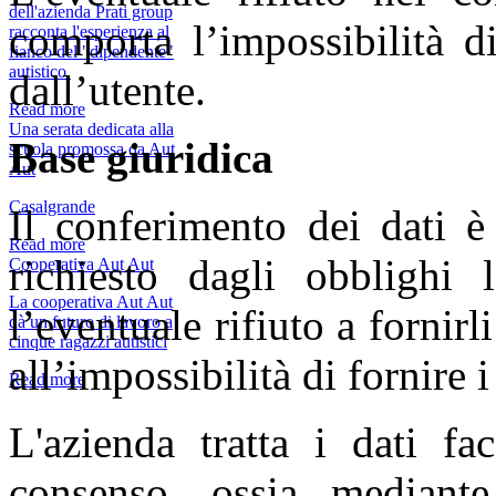
dell'azienda Prati group
comporta l’impossibilità di
racconta l'esperienza al
fianco del "dipendente"
autistico.
dall’utente.
Read more
Una serata dedicata alla
Base giuridica
scuola promossa da Aut
Aut
Casalgrande
Il conferimento dei dati è
Read more
richiesto dagli obblighi l
Cooperativa Aut Aut
La cooperativa Aut Aut
l’eventuale rifiuto a fornirl
dà un futuro di lavoro a
cinque ragazzi autistici
all’impossibilità di fornire i 
Read more
L'azienda tratta i dati fa
consenso, ossia mediante 