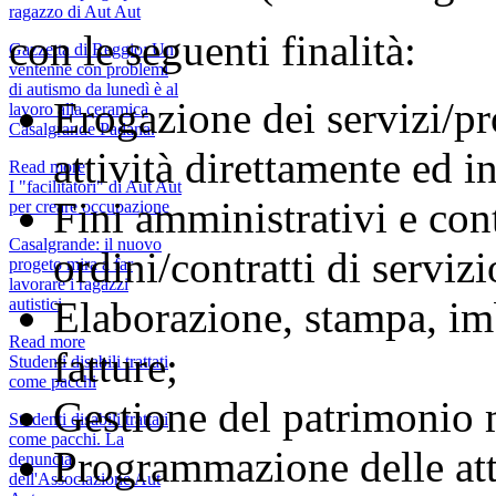
ragazzo di Aut Aut
con le seguenti finalità:
Gazzetta di Reggio: Un
ventenne con problemi
di autismo da lunedì è al
Erogazione dei servizi/pro
lavoro alla ceramica
Casalgrande Padana.
attività direttamente ed i
Read more
I "facilitatori" di Aut Aut
Fini amministrativi e cont
per creare occupazione
Casalgrande: il nuovo
ordini/contratti di servizi
progeto mira a far
lavorare i ragazzi
Elaborazione, stampa, im
autistici
Read more
fatture;
Studenti disabili trattati
come pacchi
Gestione del patrimonio 
Studenti disabili trattati
come pacchi. La
Programmazione delle atti
denuncia
dell'Associazione Aut