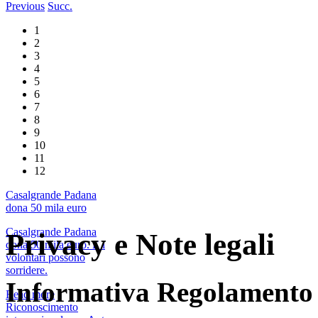
Previous
Succ.
1
2
3
4
5
6
7
8
9
10
11
12
Casalgrande Padana
dona 50 mila euro
Casalgrande Padana
Privacy e Note legali
dona 50 mila euro. E i
volontari possono
sorridere.
Informativa Regolamento
Read more
Riconoscimento