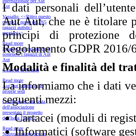
internazionale per Aut
I dati personali dell’utent
Aut
Vassallo: <<Ritiro questo
Aut Aut, che ne è titolare p
premio a nome dei 265
ragazzi autistici
principi di protezione de
reggiani>>
Read more
Regolamento GDPR 2016/6
Risate e commozione per
sostenere i ragazzi di Aut
Aut
Modalità e finalità del tr
Gazzetta di Reggio
Read more
La informiamo che i dati ver
Aut Aut raddoppia le
proprie sedi
seguenti mezzi:
Casalgrande: alla festa
dell'associazione
presentato il progetto
Cartacei (moduli di regis
dell'Isola Felice 2
Informatici (software gest
Read more
Nuovo impiego per un