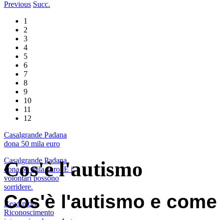
Previous
Succ.
1
2
3
4
5
6
7
8
9
10
11
12
Casalgrande Padana
dona 50 mila euro
Casalgrande Padana
Cos'è l'autismo
dona 50 mila euro. E i
volontari possono
sorridere.
Cos'è l'autismo e come
Read more
Riconoscimento