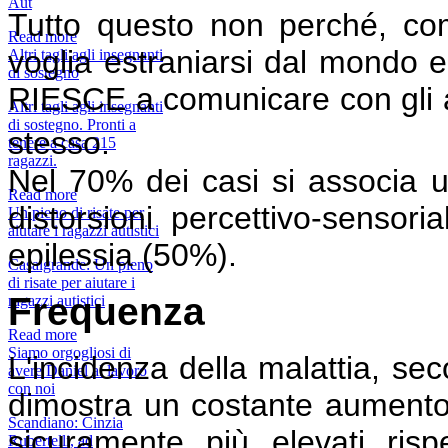
Aut
Tutto questo non perché, com
Read more
voglia estraniarsi dal mondo e
Altri tagli agli insegnanti
di sostegno
RIESCE a comunicare con gli al
Altri tagli agli insegnanti
di sostegno. Pronti a
stesso.
tenere a casa 215
ragazzi.
Nel 70% dei casi si associa un
Read more
distorsioni percettivo-sensor
Un pieno di risate per
aiutare i ragazzi autistici
epilessia (50%).
Casalgrande: Un pieno
di risate per aiutare i
Frequenza
ragazzi autistici
Read more
Siamo orgogliosi di
L'incidenza della malattia, sec
avere Daniel al lavoro
con noi
dimostra un costante aumento 
Scandiano: Cinzia
sicuramente più elevati ris
Rubertelli, ad