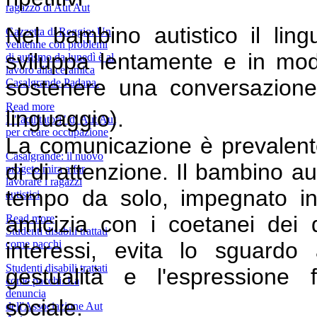
ragazzo di Aut Aut
Nel bambino autistico il ling
Gazzetta di Reggio: Un
ventenne con problemi
sviluppa lentamente e in mod
di autismo da lunedì è al
lavoro alla ceramica
sostenere una conversazione,
Casalgrande Padana.
Read more
linguaggio).
I "facilitatori" di Aut Aut
per creare occupazione
La comunicazione è prevalent
Casalgrande: il nuovo
di di attenzione. Il bambino au
progeto mira a far
lavorare i ragazzi
tempo da solo, impegnato in a
autistici
amicizia con i coetanei dei 
Read more
Studenti disabili trattati
interessi, evita lo sguardo 
come pacchi
Studenti disabili trattati
gestualità e l'espressione f
come pacchi. La
denuncia
sociale.
dell'Associazione Aut