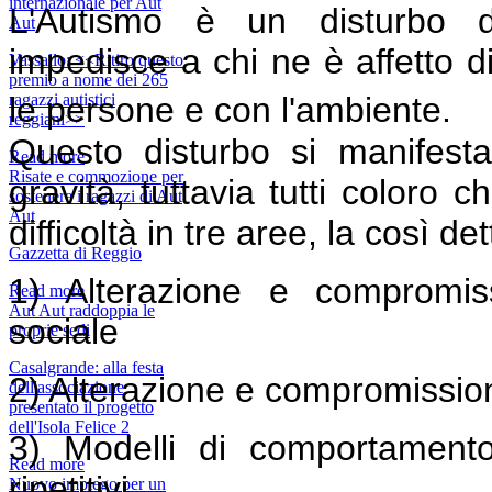
internazionale per Aut
L'Autismo è un disturbo de
Aut
impedisce a chi ne è affetto d
Vassallo: <<Ritiro questo
premio a nome dei 265
le persone e con l'ambiente.
ragazzi autistici
reggiani>>
Questo disturbo si manifest
Read more
Risate e commozione per
gravità, tuttavia tutti coloro 
sostenere i ragazzi di Aut
Aut
difficoltà in tre aree, la così det
Gazzetta di Reggio
1) Alterazione e compromissi
Read more
Aut Aut raddoppia le
sociale
proprie sedi
Casalgrande: alla festa
2) Alterazione e compromission
dell'associazione
presentato il progetto
dell'Isola Felice 2
3) Modelli di comportamento e
Read more
ripetitivi
Nuovo impiego per un