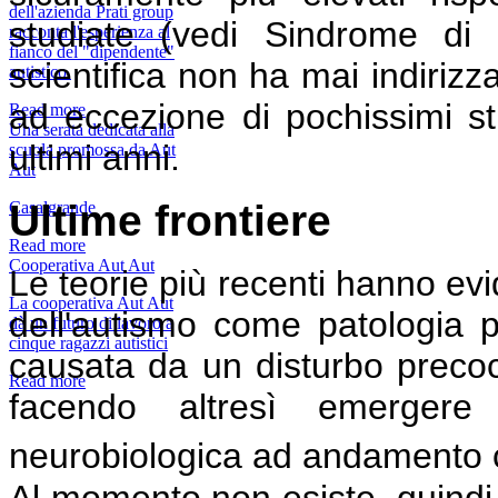
dell'azienda Prati group
studiate (vedi Sindrome di
racconta l'esperienza al
fianco del "dipendente"
scientifica non ha mai indirizz
autistico.
ad eccezione di pochissimi stud
Read more
Una serata dedicata alla
ultimi anni.
scuola promossa da Aut
Aut
Ultime frontiere
Casalgrande
Read more
Cooperativa Aut Aut
Le teorie più recenti hanno evi
La cooperativa Aut Aut
dell'autismo come patologia pr
dà un futuro di lavoro a
cinque ragazzi autistici
causata da un disturbo preco
Read more
facendo altresì emergere 
neurobiologica ad andamento cr
Al momento non esiste, quindi,