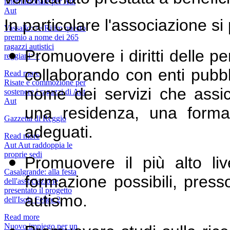
internazionale per Aut
Aut
In particolare l'associazione si
Vassallo: <<Ritiro questo
premio a nome dei 265
ragazzi autistici
Promuovere i diritti delle pe
reggiani>>
collaborando con enti pubblic
Read more
Risate e commozione per
nome dei servizi che assi
sostenere i ragazzi di Aut
Aut
una residenza, una formaz
Gazzetta di Reggio
adeguati.
Read more
Aut Aut raddoppia le
proprie sedi
Promuovere il più alto li
Casalgrande: alla festa
formazione possibili, press
dell'associazione
presentato il progetto
autismo.
dell'Isola Felice 2
Read more
Nuovo impiego per un