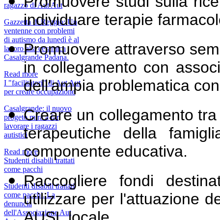
Promuovere studi sulla ricer
ragazzo di Aut Aut
individuare terapie farmacol
Gazzetta di Reggio: Un
ventenne con problemi
di autismo da lunedì è al
Promuovere attraverso semin
lavoro alla ceramica
Casalgrande Padana.
in collegamento con associa
Read more
dell'ampia problematica con
I "facilitatori" di Aut Aut
per creare occupazione
Casalgrande: il nuovo
Creare un collegamento tra i 
progeto mira a far
lavorare i ragazzi
terapeutiche della famigli
autistici
componente educativa.
Read more
Studenti disabili trattati
come pacchi
Raccogliere fondi destinat
Studenti disabili trattati
utilizzare per l'attuazione d
come pacchi. La
denuncia
AUSL locale.
dell'Associazione Aut