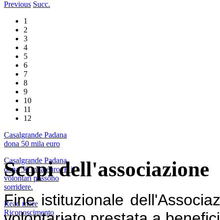
Previous
Succ.
1
2
3
4
5
6
7
8
9
10
11
12
Casalgrande Padana
dona 50 mila euro
Casalgrande Padana
Scopi dell'associazione
dona 50 mila euro. E i
volontari possono
sorridere.
Fine istituzionale dell'Associaz
Read more
Riconoscimento
volontariato prestata a benefici