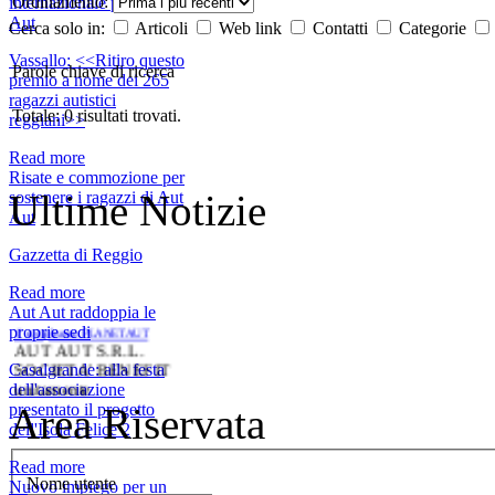
Ordinamento:
internazionale per Aut
Aut
Cerca solo in:
Articoli
Web link
Contatti
Categorie
Vassallo: <<Ritiro questo
Parole chiave di ricerca
premio a nome dei 265
ragazzi autistici
Totale: 0 risultati trovati.
reggiani>>
Read more
Risate e commozione per
Ultime Notizie
sostenere i ragazzi di Aut
Aut
Gazzetta di Reggio
Read more
Aut Aut raddoppia le
1' compleanno PLANET AUT
proprie sedi
AUT AUT S.R.L.
SOCIETA’ BENEFIT
Casalgrande: alla festa
unitamente
dell'associazione
all’Associazione di
Area Riservata
presentato il progetto
volontariato Aut Aut
dell'Isola Felice 2
odv hanno il piacere di
invitare le istituzioni,
Read more
gli associati, gli amici e
Nome utente
Nuovo impiego per un