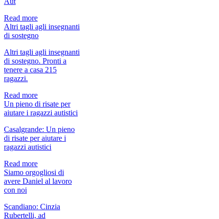
Aut
di sempre, il comico
Giuseppe Giacobazzi.
Read more
Ti aspettiamo
Altri tagli agli insegnanti
mercoledì il 9 ottobre
di sostegno
alle ore 21:00 presso
Planet Aut in via Santa
Altri tagli agli insegnanti
Rizza 19 a
di sostegno. Pronti a
Casalgrande (Reggio
tenere a casa 215
Emilia), per festeggiare
ragazzi.
insieme questo
importante
Read more
anniversario. Le nostre
Un pieno di risate per
famiglie saranno felici
aiutare i ragazzi autistici
di condividere con te
questa serata speciale.
Casalgrande: Un pieno
Info e prenotazioni
di risate per aiutare i
333.3983005 presso
ragazzi autistici
Planet-Aut – via Santa
Rizza 19 Casalgrande
Read more
Per motivi
Siamo orgogliosi di
organizzativi, si chiede
avere Daniel al lavoro
di voler cortesemente
con noi
confermare la propria
presenza entro e non
Scandiano: Cinzia
oltre il 02.10.2024 a:
Rubertelli, ad