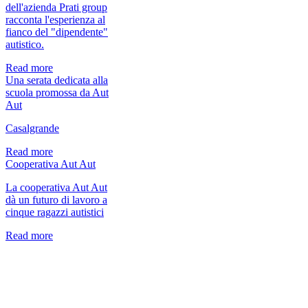
planetaut.pizzeria@gmail.com
dell'azienda Prati group
tel. n. 333-3983005 -
racconta l'esperienza al
View details...
fianco del "dipendente"
autistico.
Progetti
Progetti nel Cuore
Read more
del Cuore raggiunge
Una serata dedicata alla
Rubiera, Castellarano,
scuola promossa da Aut
Casalgrande,
Aut
Scandiano, Viano e
Baiso. Grazie alla
Casalgrande
generosità degli
sponsor abbiamo
Read more
consegnato in
Cooperativa Aut Aut
comodato d’uso
gratuito un Fiat
La cooperativa Aut Aut
Ducato. Destinatario:
dà un futuro di lavoro a
l’Associazione AUT
cinque ragazzi autistici
AUT Reggio Emilia,
che si propone di
Read more
cooperare in stretta
sintonia con il Centro
per l’Autismo e gli altri
servizi
neuropsichiatrici
dell'AUSL locale, ed è