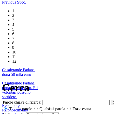
Previous
Succ.
1
2
3
4
5
6
7
8
9
10
11
12
Casalgrande Padana
dona 50 mila euro
Casalgrande Padana
Cerca
dona 50 mila euro. E i
volontari possono
sorridere.
Parole chiave di ricerca:
Read more
Tutte le parole
Qualsiasi parola
Frase esatta
Riconoscimento