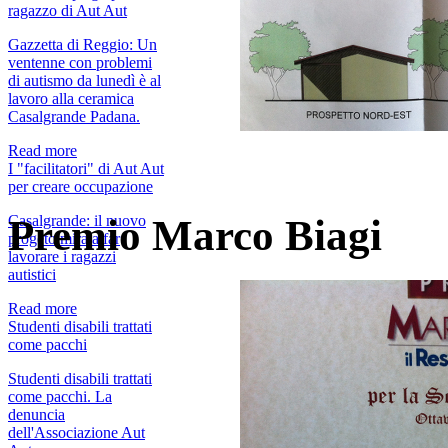
ragazzo di Aut Aut
Gazzetta di Reggio: Un
ventenne con problemi
di autismo da lunedì è al
lavoro alla ceramica
Casalgrande Padana.
Read more
I "facilitatori" di Aut Aut
per creare occupazione
Casalgrande: il nuovo
Premio Marco Biagi
progeto mira a far
lavorare i ragazzi
autistici
Read more
Studenti disabili trattati
come pacchi
Studenti disabili trattati
come pacchi. La
denuncia
dell'Associazione Aut